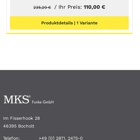
Ursprünglicher
Aktueller
/ Ihr Preis:
110,00
€
235,20
€
Preis
Preis
Produktdetails | 1 Variante
war:
ist:
235,20 €
110,00 €.
Im Fisserhook 28
46395 Bocholt
Telefon:
+49 [0] 2871. 2475-0