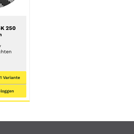
SK 250
n
v
chten
 1 Variante
nloggen