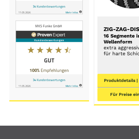
ZIG-ZAG-DI
16 Segmente i
Wellenform
extra aggressi
für harte Schi
Produktdetails |
Für Preise ei