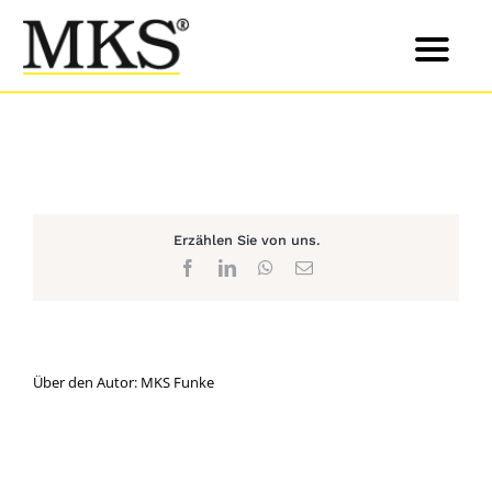
Skip
to
content
Erzählen Sie von uns.
Facebook
LinkedIn
WhatsApp
E-
Mail
Über den Autor:
MKS Funke