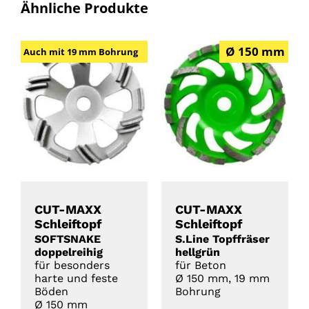
Ähnliche Produkte
Ø 150 mm
Auch mit 19 mm Bohrung
DETAILS
DETAILS
CUT-MAXX
CUT-MAXX
Schleiftopf
Schleiftopf
SOFTSNAKE
S.Line Topffräser
doppelreihig
hellgrün
für besonders
für Beton
harte und feste
Ø 150 mm, 19 mm
Böden
Bohrung
Ø 150 mm