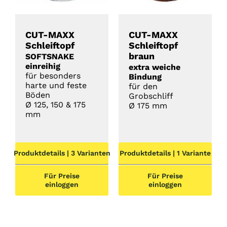
CUT-MAXX
CUT-MAXX
Schleiftopf
Schleiftopf
braun
SOFTSNAKE
einreihig
extra weiche
für besonders
Bindung
harte und feste
für den
Böden
Grobschliff
Ø 125, 150 & 175
Ø 175 mm
mm
Produktdetails | 3 Varianten
Produktdetails | 1 Variante
Für Preise
Für Preise
einloggen
einloggen