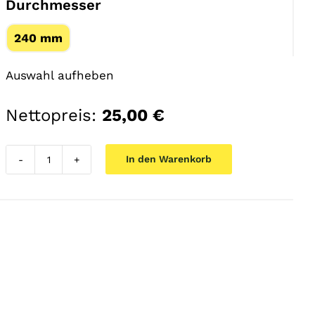
Durchmesser
240 mm
Auswahl aufheben
Nettopreis:
25,00
€
In den Warenkorb
FREEZER
Aufnahmeplatte
240
mm
Menge