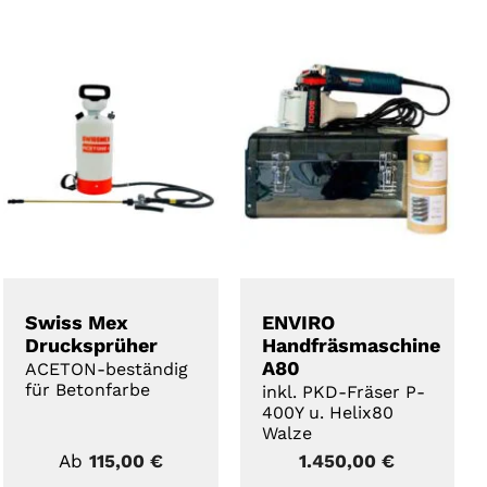
DETAILS
DETAILS
Swiss Mex
ENVIRO
Drucksprüher
Handfräsmaschine
A80
ACETON-beständig
für Betonfarbe
inkl. PKD-Fräser P-
400Y u. Helix80
Walze
Ab
115,00
€
1.450,00
€