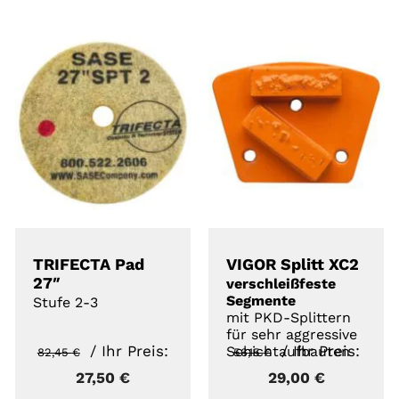
Angebot!
Angebot!
DETAILS
DETAILS
TRIFECTA Pad
VIGOR Splitt XC2
27″
verschleißfeste
Segmente
Stufe 2-3
mit PKD-Splittern
für sehr aggressive
Ursprünglicher
Ursprünglicher
/ Ihr Preis:
/ Ihr Preis:
Schichtaufbauten
82,45
€
56,15
€
Aktueller
Preis
Aktueller
Preis
Aktueller
27,50
€
29,00
€