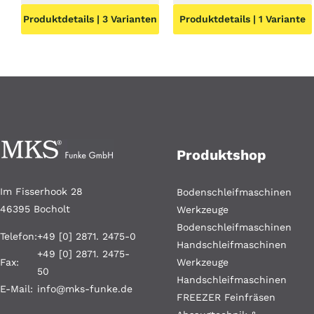
Preis
Produktdetails | 3 Varianten
Produktdetails | 1 Variante
war:
4,75 €
Produktshop
Im Fisserhook 28
Bodenschleifmaschinen
46395 Bocholt
Werkzeuge
Bodenschleifmaschinen
Telefon:
+49 [0] 2871. 2475-0
Handschleifmaschinen
+49 [0] 2871. 2475-
Fax:
Werkzeuge
50
Handschleifmaschinen
E-Mail:
info@mks-funke.de
FREEZER Feinfräsen