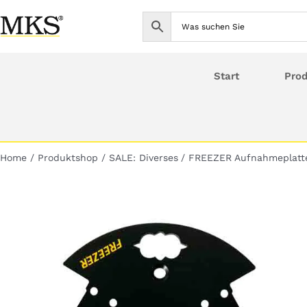
Skip
to
content
Start
Pro
Home
Produktshop
SALE: Diverses
FREEZER Aufnahmeplat