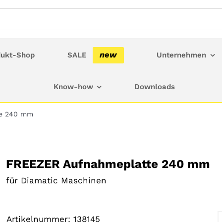
new
dukt-Shop
SALE
Unternehmen
Know-how
Downloads
te 240 mm
FREEZER Aufnahmeplatte 240 mm
für Diamatic Maschinen
25,00
€
Artikelnummer:
138145