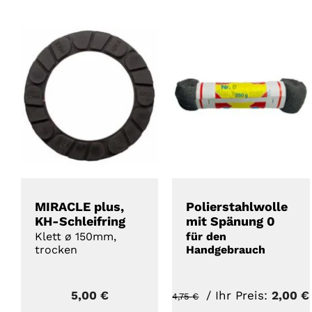
Angebot!
DETAILS
DETAILS
MIRACLE plus,
Polierstahlwolle
KH-Schleifring
mit Spänung 0
Klett ø 150mm,
für den
trocken
Handgebrauch
Ursprünglicher
5,00
€
/ Ihr Preis:
2,00
€
4,75
€