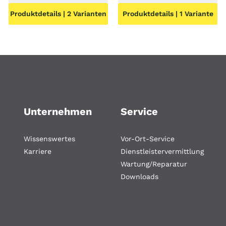
Preis
war:
Preis
war:
Preis
Produktdetails | 2 Varianten
Produktdetails | 1 Variante
ist:
82,45 €
ist:
56,15 €
ist:
2,00 €.
27,50 €.
29,00 €.
Unternehmen
Service
Wissenswertes
Vor-Ort-Service
Karriere
Dienstleistervermittlung
Wartung/Reparatur
Downloads