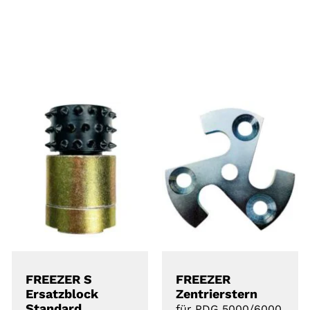
DETAILS
DETAILS
FREEZER S
FREEZER
Ersatzblock
Zentrierstern
Standard
für PDG 5000/6000