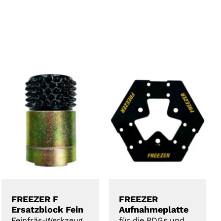
DETAILS
DETAILS
FREEZER F
FREEZER
Ersatzblock Fein
Aufnahmeplatte
Feinfräs-Werkzeug
für die PDGs und