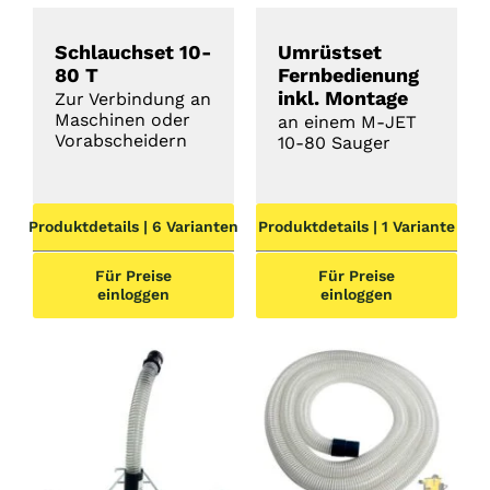
Schlauchset 10-
Umrüstset
80 T
Fernbedienung
inkl. Montage
Zur Verbindung an
Maschinen oder
an einem M-JET
Vorabscheidern
10-80 Sauger
Produktdetails | 6 Varianten
Produktdetails | 1 Variante
Für Preise
Für Preise
einloggen
einloggen
DETAILS
DETAILS