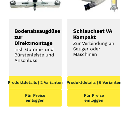
Bodenabsaugdüse
Schlauchset VA
zur
Kompakt
Direktmontage
Zur Verbindung an
Sauger oder
inkl. Gummi- und
Maschinen
Bürstenleiste und
Anschluss
Produktdetails | 2 Varianten
Produktdetails | 5 Varianten
Für Preise
Für Preise
einloggen
einloggen