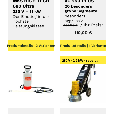
MKS HIGH TECH
XC 250 PLUS
680 Ultra
20 besonders
grobe Segmente
380 V – 11 kW
besonders
Der Einstieg in die
aggressiv
höchste
Ursprünglicher
/ Ihr Preis:
235,20
€
Leistungsklasse
Preis
Aktueller
110,00
€
war:
Preis
Produktdetails | 2 Varianten
Produktdetails | 1 Variante
235,20 €
ist:
110,00 €.
230 V - 2,2 kW - regelbar
DETAILS
DETAILS