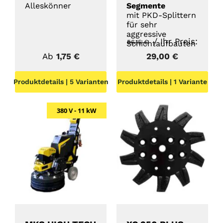
Alleskönner
Segmente
mit PKD-Splittern
für sehr
aggressive
Ursprünglicher
/ Ihr Preis:
56,15
€
Schichtaufbauten
Preis
Aktueller
Ab
1,75
€
29,00
€
war:
Preis
Produktdetails | 5 Varianten
Produktdetails | 1 Variante
56,15 €
ist:
29,00 €.
380 V - 11 kW
Angebot!
DETAILS
DETAILS