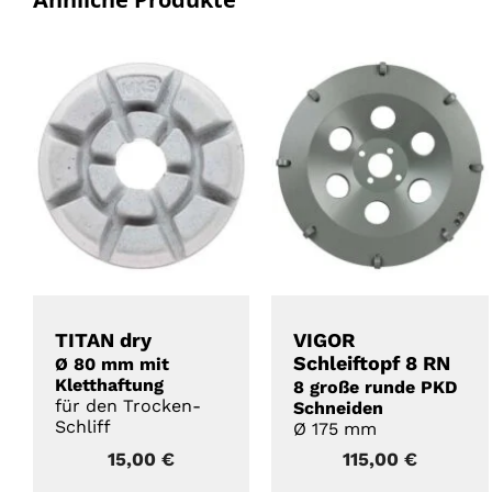
DETAILS
DETAILS
TITAN dry
VIGOR
Schleiftopf 8 RN
Ø 80 mm mit
Kletthaftung
8 große runde PKD
für den Trocken-
Schneiden
Schliff
Ø 175 mm
15,00
€
115,00
€