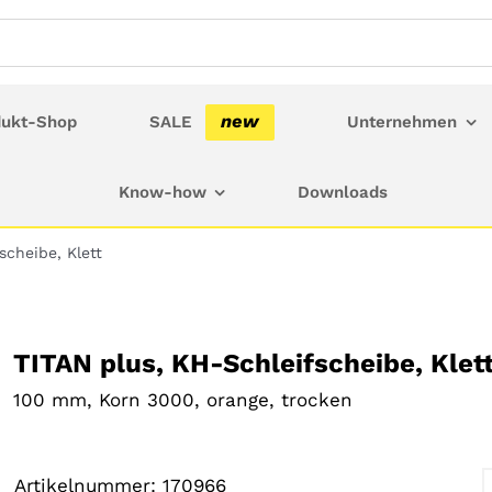
new
dukt-Shop
SALE
Unternehmen
Know-how
Downloads
scheibe, Klett
TITAN plus, KH-Schleifscheibe, Klet
100 mm, Korn 3000, orange, trocken
10,00
€
Artikelnummer:
170966