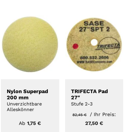
Angebot!
Angebot!
DETAILS
DETAILS
Nylon Superpad
TRIFECTA Pad
200 mm
27″
Unverzichtbare
Stufe 2-3
Alleskönner
Ursprünglicher
/ Ihr Preis:
82,45
€
tueller
Preis
Aktueller
Ab
1,75
€
27,50
€
eis
war:
Preis