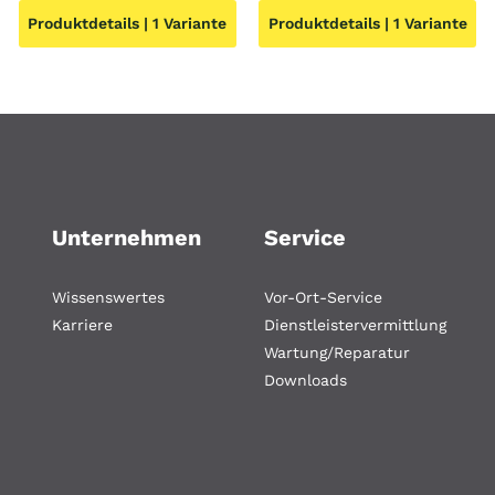
Produktdetails | 1 Variante
Produktdetails | 1 Variante
71,45 €
ist:
war:
is
35,00 €.
5,25 €
1,
Unternehmen
Service
Wissenswertes
Vor-Ort-Service
Karriere
Dienstleistervermittlung
Wartung/Reparatur
Downloads