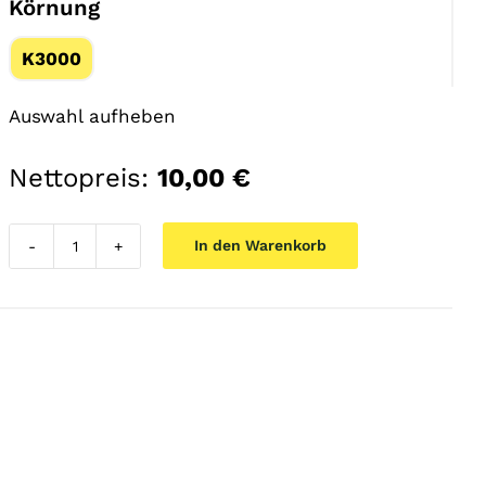
Körnung
K3000
Auswahl aufheben
Nettopreis:
10,00
€
In den Warenkorb
TITAN
plus,
KH-
Schleifscheibe,
Klett
Menge