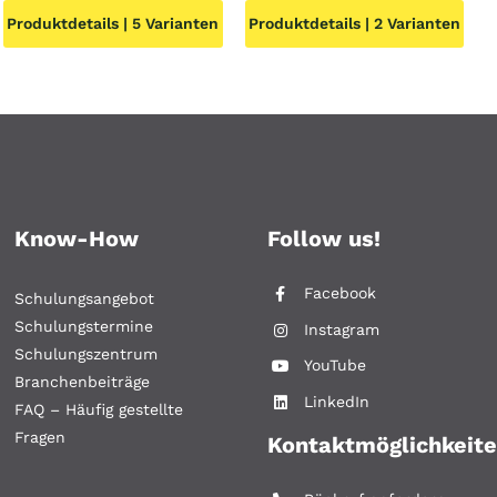
Produktdetails | 5 Varianten
Produktdetails | 2 Varianten
t:
82,45 €
ist:
50 €.
27,50 €.
Know-How
Follow us!
Facebook
Schulungsangebot
Schulungstermine
Instagram
Schulungszentrum
YouTube
Branchenbeiträge
LinkedIn
FAQ – Häufig gestellte
Fragen
Kontaktmöglichkeit