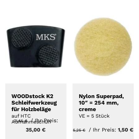
Angebot!
Angebot!
DETAILS
DETAILS
WOODstock K2
Nylon Superpad,
Schleifwerkzeug
10″ = 254 mm,
für Holzbeläge
creme
auf HTC
VE = 5 Stück
Ursprünglicher
/ Ihr Preis:
71,45
€
Aufnahmeschuh
Preis
Aktueller
Ursprünglicher
Ak
35,00
€
/ Ihr Preis:
1,50
€
5,25
€
war:
Preis
Preis
Pr