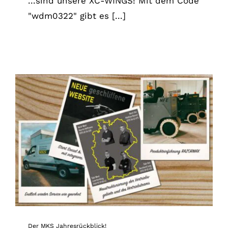
...sind unsere XC-WINGS! Mit dem Code
"wdm0322" gibt es [...]
Der MKS Jahresrückblick!
News
Der MKS Jahresrückblick!