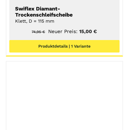
Swiflex Diamant-
Trockenschleifscheibe
Klett, D = 115 mm
Ursprünglicher
Aktueller
Neuer Preis:
15,00
€
74,95
€
Preis
Preis
Produktdetails | 1 Variante
war:
ist:
74,95 €
15,00 €.
DETAILS